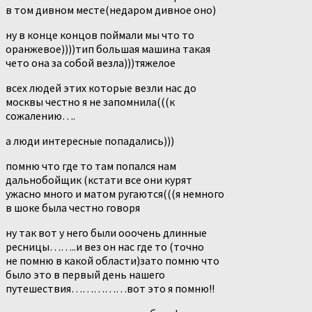
в том дивном месте(недаром дивное оно)
ну в конце концов поймали мы что то
оранжевое))))тип большая машина такая
чето она за собой везла)))тяжелое
всех людей этих которые везли нас до
москвы честно я не запомнила(((к
сожалению….
а люди интересные попадались)))
помню что где то там попался нам
дальнобойщик (кстати все они курят
ужасно много и матом ругаются(((я немного
в шоке была честно говоря
ну так вот у него были ооочень длинные
ресницы……..и вез он нас где то (точно
не помню в какой области)зато помню что
было это в первый день нашего
путешествия……………вот это я помню!!