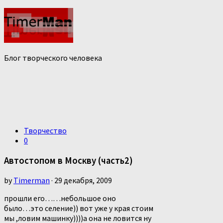
Блог творческого человека
Творчество
0
Автостопом в Москву (часть2)
by
Timerman
· 29 декабря, 2009
прошли его……небольшое оно
было…это селение)) вот уже у края стоим
мы ,ловим машинку))))а она не ловится ну