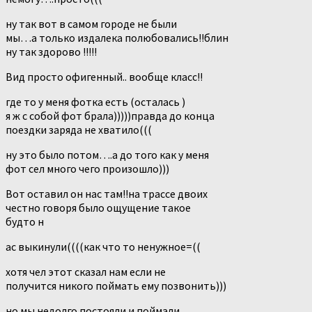
ну так вот в самом городе не были
мы…а только издалека полюбовались!!блин
ну так здорово !!!!!
Вид просто офигенный.. вообще класс!!
где то у меня фотка есть (осталась )
я ж с собой фот брала)))))правда до конца
поездки заряда не хватило(((
ну это было потом….а до того как у меня
фот сел много чего произошло)))
Вот оставил он нас там!!на трассе двоих
честно говоря было ощущение такое
будто н
ас выкинули((((как что то ненужное=((
хотя чел этот сказал нам если не
получится никого поймать ему позвонить)))
но мы недолго постояли и поймали