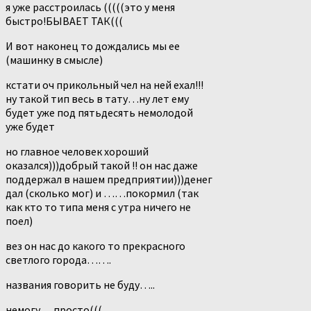
я уже расстроилась (((((это у меня
быстро!БЫВАЕТ ТАК(((
И вот наконец то дождались мы ее
(машинку в смысле)
кстати оч прикольный чел на ней ехал!!!
ну такой тип весь в тату…ну лет ему
будет уже под пятьдесять немолодой
уже будет
но главное человек хороший
оказался)))добрый такой !! он нас даже
поддержал в нашем предприятии)))денег
дал (сколько мог) и ……покормил (так
как кто то типа меня с утра ничего не
поел)
вез он нас до какого то прекрасного
светлого города…….
названия говорить не буду…..
немогу….просто(((