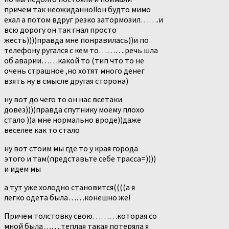
причем так неожиданно!!он будто мимо
ехал а потом вдруг резко затормозил…….и
всю дорогу он так гнал просто
жесть))))правда мне понравилась))и по
телефону ругался с кем то……….речь шла
об аварии……какой то (тип что то не
очень страшное ,но хотят много денег
взять ну в смысле другая сторона)
ну вот до чего то он нас всетаки
довез))))правда спутнику моему плохо
стало ))а мне нормально вроде))даже
веселее как то стало
ну вот стоим мы где то у края города
этого и там(представьте себе трасса=))))
и идем мы
а тут уже холодно становится((((а я
легко одета была……конешно же!
Причем толстовку свою………которая со
мной была…….теплая такая потеряла я