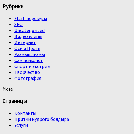
Рубрики
Flash перекуры
SEO
Uncategorized
Видео клипы
Интернет
Оси и Проги
Размышлизмы
Сам психолог
Спорт и экстрим
Творчество
Фотография
More
Страницы
Контакты
Притчи мудрого болдыра
Услуги