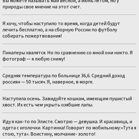
Вы можете называть май весной, а июнь летом, но у
природы свое мнение на этот счет.
Я хочу, чтобы наступило то время, когда детей будут
лечить бесплатно, а на сборную России по футболу
собирать пожертвования!
Пикаперы хвалятся. Но по сравнению со мной они никто. Я
фотограф — я любую сниму!
Средняя температура по больнице 36,6. Средний доход
россиян — 50 тысяч. Я, наверное, в морге.
Наступила осень. Завидуйте кошкам, имеющим пушистый
хвост. Их есть чем укрыть озябшие лапы.
Иду я как-то по Элисте. Смотрю — девушка. И красавица, и
одета с иголочки. Картинка! Говорит по мобильному:»Тута я
стою, тута». Воистину, молчание- золото!