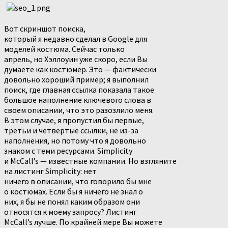
Вот скриншот поиска,
который я недавно сделал в Google для
моделей костюма.
Сейчас только
апрель, но Хэллоуин уже скоро, если Вы
думаете как костюмер. Это — фактически
довольно хороший пример; я выполнил
поиск, где главная ссылка показала такое
большое наполнение ключевого слова в
своем описании, что это разозлило меня.
В этом случае, я пропустил бы первые,
третьи и четвертые ссылки, не из-за
наполнения, но потому что я довольно
знаком с теми ресурсами.
Simplicity
и McCall’s — известные компании. Но взгляните
на листинг
Simplicity
: нет
ничего в описании, что говорило бы мне
о костюмах. Если бы я ничего не знал о
них, я бы не понял каким образом они
относятся к моему запросу? Листинг
McCall’s лучше. По крайней мере Вы можете