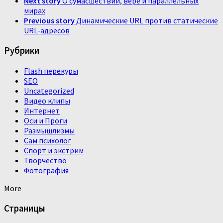
Next story
О сумасшествии, вере и параллельных
мирах
Previous story
Динамические URL против статические
URL-адресов
Рубрики
Flash перекуры
SEO
Uncategorized
Видео клипы
Интернет
Оси и Проги
Размышлизмы
Сам психолог
Спорт и экстрим
Творчество
Фотография
More
Страницы