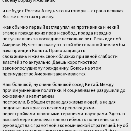
своему образу и желанию
и не будет России. А ведь что ни говори — страна великая.
Все же в мечтах я рискну:
-как обычно первый взгляд упал на противника и некий
эталон гражданских прав и свобод, правда изрядно
потускневших за последние несколько лет. Речь идет об
Америке. Ну честно скажу от этой обетованной земли я бы
взял принцип Кольта. Право защищать
свою жизнь и жизнь своих близких при явной слабости
властей это актуально. Даешь короткоствол
законопослушному гражданину. Боюсь на этом
преимущество Америки заканчиваются.
Наш большой, ну очень большой сосед Китай. Между
прочим умнейшие политики. И социализм не разрушили до
основания и капитализм
построили. В общем страна для живых людей, а не для
подопытных крыс со всякими революциями-
перестройками-шоковыми терапиями-ваучерами. Здесь в
высшей мере привлекательно гибкость политического
руководства с грамотной экономической стратегией. Ну об