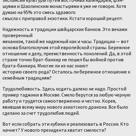
экспансии культуры путем восточных календарей, фэн-
шуями и Шаолинским монастырями я уже не говорю. Хотя
думаю на 95% это смесь здравого
смысла с приправой экзотики. Кстати хороший рецепт.
Надежность и традиции швйцарских банков. Это веками
проверенный
механизм, такой же надежный как и часы. Традиции — вот
основа благополучия этой европейской страны. Бережное
отношение к делу, преемственность поколений. Да, в этой
стране точно брат-банкир не пошел бы войной против
брата-банкира. Многие ли из нас знают
историю своего рода? Осталось ли бережное отношение к
семейным традициям?
Трудолюбивость. Здесь ходить далеко не надо. Простой
пример таджики в Москве. Смело берутся за любую черную
работу и трудятся самоотверженно и честно. Корея,
явившая всему миру нового азиатского дракона. Все было
сделано за счет трудолюбия людей.
Вот если собрать эти кубики и реализовать в России. Кто
начнет? У нового президента хватит смелости?