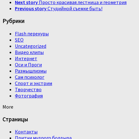
Next story
Просто красивая лестница и геометрия
Previous story
Студийной съемке быть!
Рубрики
Flash перекуры
SEO
Uncategorized
Видео клипы
Интернет
Оси и Проги
Размышлизмы
Сам психолог
Спорт и экстрим
Творчество
Фотография
More
Страницы
Контакты
Притчи мудрого болдыра