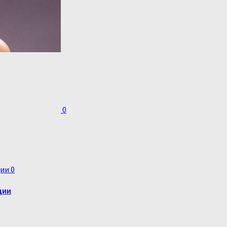
0
0
дии